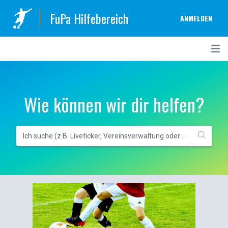
FuPa Hilfebereich
ANMELDEN
Wie können wir dir helfen?