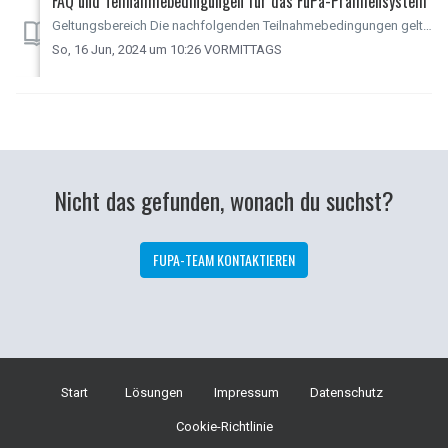
FAQ und Teilnahmebedingungen für das FuPa-Prämiensystem
Geltungsbereich Die nachfolgenden Teilnahmebedingungen gelten in ihrer jeweils gültigen Fassung für das FuPa-Prämiensystem der FuPa GmbH, Peigerti...
So, 16 Jun, 2024 um 10:26 VORMITTAGS
Nicht das gefunden, wonach du suchst?
FUPA-TEAM KONTAKTIEREN
Start
Lösungen
Impressum
Datenschutz
Cookie-Richtlinie